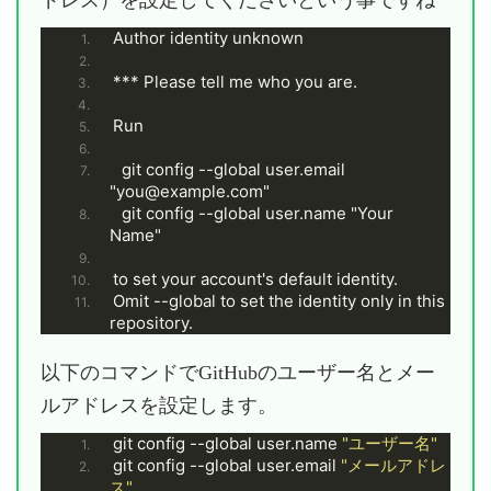
Author identity unknown
*** Please tell me who you are.
Run
  git config --global user.email 
"you@example.com"
  git config --global user.name "Your 
Name"
to set your account's default identity.
Omit --global to set the identity only in this 
repository.
以下のコマンドでGitHubのユーザー名とメー
ルアドレスを設定します。
git config --global user.name 
"ユーザー名"
git config --global user.email 
"メールアドレ
ス"