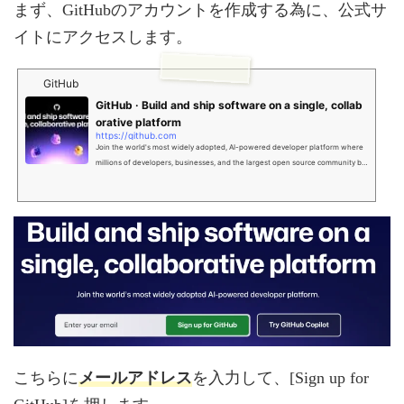
まず、GitHubのアカウントを作成する為に、公式サ
イトにアクセスします。
GitHub
GitHub · Build and ship software on a single, collab
orative platform
https://github.com
Join the world's most widely adopted, AI-powered developer platform where
millions of developers, businesses, and the largest open source community bui
ld software that advances humanity.
メールアドレス
こちらに
を入力して、[Sign up for