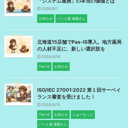
「システム連携」の本当の価値とは
2026/6/1
お知らせ
パッと薬 遠隔さん
北海道15店舗でPas-IS導入。地方薬局
の人材不足に、新しい選択肢を
2026/4/16
Pas-IS
お知らせ
ISO/IEC 27001:2022 第１回サーベイ
ランス審査を受けました！
2026/4/15
Pas-IS
お知らせ
ふぁーもっと
パッと薬 遠隔さん