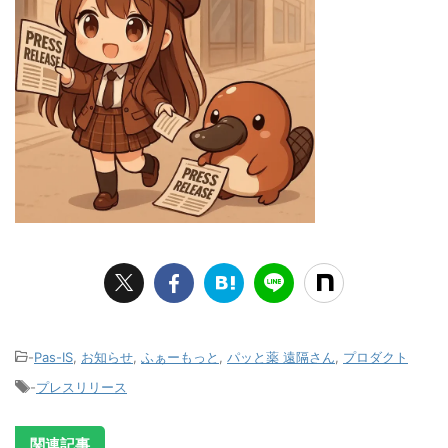
-
Pas-IS
,
お知らせ
,
ふぁーもっと
,
パッと薬 遠隔さん
,
プロダクト
-
プレスリリース
関連記事