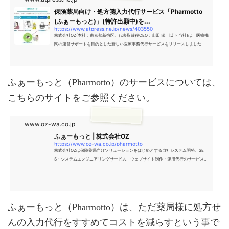
保険薬局向け・処方箋入力代行サービス「Pharmotto
(ふぁーもっと)」(特許出願中)を...
https://www.atpress.ne.jp/news/403550
株式会社OZ(本社：東京都新宿区、代表取締役CEO：山田 猛、以下 当社)は、医療機
関の運営サポートを目的とした新しい医療事務代行サービスをリリースしました。
このサービスは、医療事務員の有効…
ふぁーもっと（Pharmotto）のサービスについては、
こちらのサイトをご参照ください。
www.oz-wa.co.jp
ふぁーもっと | 株式会社OZ
https://www.oz-wa.co.jp/pharmotto
株式会社OZは保険薬局向けソリューションをはじめとする自社システム開発、SE
S・システムエンジニアリングサービス、ウェブサイト制作・運用代行のサービスを
提供しています。
ふぁーもっと（Pharmotto）は、ただ薬局様に処方せ
んの入力代行をすすめてコストを減らすという事で